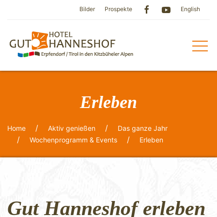
Bilder
Prospekte
English
Erleben
Home
Aktiv genießen
Das ganze Jahr
Wochenprogramm & Events
Erleben
Gut Hanneshof erleben