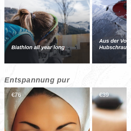
Aus der Voge
Biathlon all year long
Hubschraube
Entspannung pur
76
39
€
€